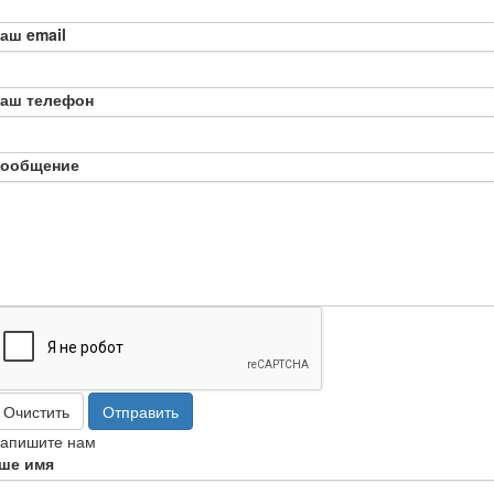
аш email
аш телефон
ообщение
Очистить
Отправить
апишите нам
ше имя