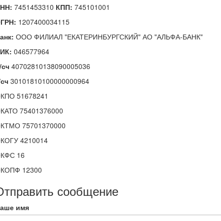
НН:
7451453310
КПП:
745101001
ГРН:
1207400034115
анк:
ООО
ФИЛИАЛ "ЕКАТЕРИНБУРГСКИЙ" АО "АЛЬФА-БАНК"
ИК:
046577964
/сч
40702810138090005036
/сч
30101810100000000964
КПО 51678241
КАТО 75401376000
КТМО 75701370000
КОГУ 4210014
КФС 16
КОПФ 12300
Отправить сообщение
аше имя