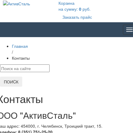
Корзина
на сумму:
0
руб.
Заказать прайс
T
na
Главная
/
Контакты
ПОИCК
Контакты
ООО "АктивСталь"
аш адрес:
454000
,
г. Челябинск
, Троицкий тракт, 15.
елефон: 8 (351) 751-25-20