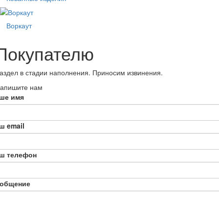
Воркаут
Покупателю
аздел в стадии наполнения. Приносим извинения.
апишите нам
ше имя
ш email
ш телефон
общение