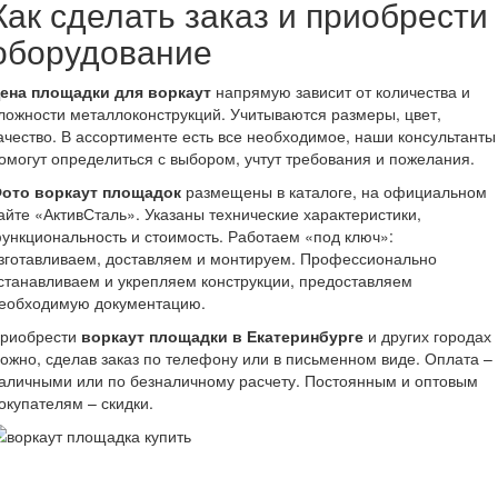
Как сделать заказ и приобрести
оборудование
ена площадки для воркаут
напрямую зависит от количества и
ложности металлоконструкций. Учитываются размеры, цвет,
ачество. В ассортименте есть все необходимое, наши консультанты
омогут определиться с выбором, учтут требования и пожелания.
ото воркаут площадок
размещены в каталоге, на официальном
айте «АктивСталь». Указаны технические характеристики,
ункциональность и стоимость. Работаем «под ключ»:
зготавливаем, доставляем и монтируем. Профессионально
станавливаем и укрепляем конструкции, предоставляем
еобходимую документацию.
риобрести
воркаут площадки в Екатеринбурге
и других городах
ожно, сделав заказ по телефону или в письменном виде. Оплата –
аличными или по безналичному расчету. Постоянным и оптовым
окупателям – скидки.