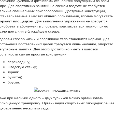
влечение «уличным фитнесом» становится популярным во всем
ире. Для спортивных занятий на свежем воздухе не требуется
аличие специальных приспособлений. Доступные конструкции,
станавливаемые в местах общего пользования, вполне могут стать
оркаут площадкой.
Для выполнения упражнений не требуется
риобретать абонемент в спортзал, практиковаться можно прямо
озле дома или в ближайшем сквере.
доровы способ жизни и спортивное тело становится нормой. Для
остижения поставленных целей требуется лишь желание, упорство
егулярные занятия. Для этого достаточно иметь в шаговой
оступности самые простые конструкции:
перекладину;
шведскую стенку;
турник;
рукоход;
брусья.
аже при наличии одного – двух турников можно организовать
олноценную тренировку. Организация спортивных площадок реша
дновременно несколько задач: