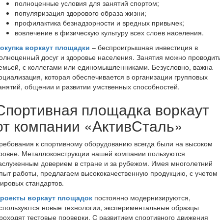
полноценные условия для занятий спортом;
популяризация здорового образа жизни;
профилактика безнадзорности и вредных привычек;
вовлечение в физическую культуру всех слоев населения.
окупка воркаут площадки
– беспроигрышная инвестиция в
олноценный досуг и здоровье населения. Занятия можно проводит
емьей, с коллегами или единомышленниками. Безусловно, важна
оциализация, которая обеспечивается в организации групповых
анятий, общении и развитии умственных способностей.
Спортивная площадка воркаут
от компании «АктивСталь»
ребования к спортивному оборудованию всегда были на высоком
ровне. Металлоконструкции нашей компании пользуются
аслуженным доверием в стране и за рубежом. Имея многолетний
пыт работы, предлагаем высококачественную продукцию, с учетом
ировых стандартов.
роекты воркаут площадок
постоянно модернизируются,
спользуются новые технологии, экспериментальные образцы
роходят тестовые проверки. С развитием спортивного движения