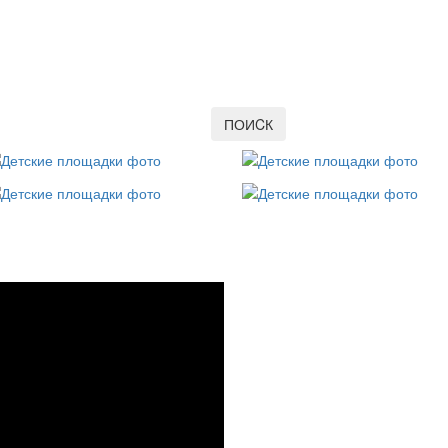
ПОИCК