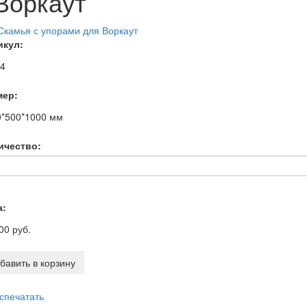
Воркаут
икул:
14
мер:
0*500*1000
мм
ичество:
а:
00 руб.
бавить в корзину
спечатать