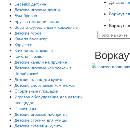
Детские п
Беседки детские
/
Детские игровые домики
Воркаут п
Бум-бревна
/
Брусья гимнастические
Воркаут п
Ворота футбольные и хоккейные
Детские горки
Качели балансир
Карусели
Воркау
Качели маятниковые
Качели Гнездо
Детские качели на пружине
Детские игровые комплексы в
Челябинске!
Детские площадки купить
Детские спортивные комплексы
Cпортивные площадки
Игровое оборудование для детских
площадок
Песочницы
Детские игровые лабиринты
Детские столики для улицы
Детские скамейки купить