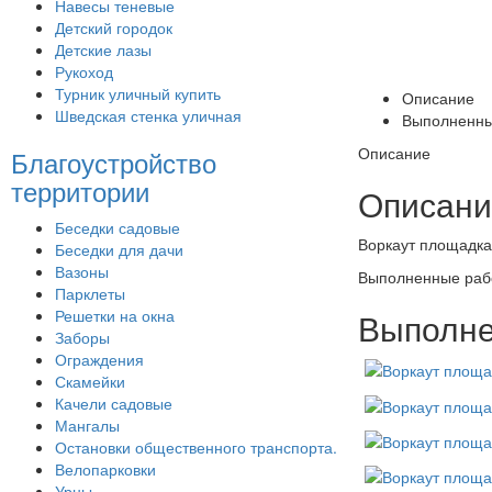
Навесы теневые
Детский городок
Детские лазы
Рукоход
Турник уличный купить
Описание
Шведская стенка уличная
Выполненны
Описание
Благоустройство
территории
Описани
Беседки садовые
Воркаут площадка
Беседки для дачи
Вазоны
Выполненные раб
Парклеты
Решетки на окна
Выполне
Заборы
Ограждения
Скамейки
Качели садовые
Мангалы
Остановки общественного транспорта.
Велопарковки
Урны