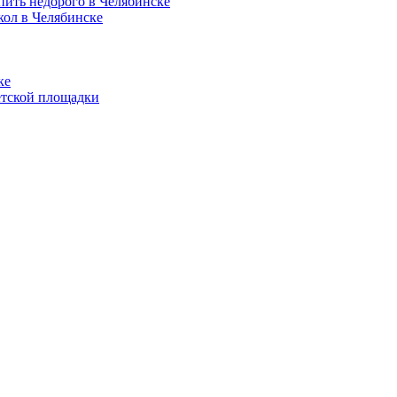
пить недорого в Челябинске
кол в Челябинске
ке
етской площадки