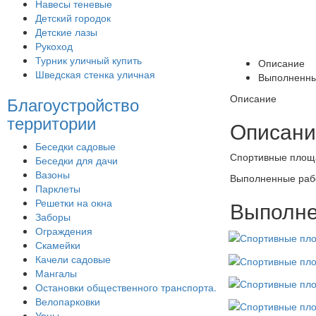
Навесы теневые
Детский городок
Детские лазы
Рукоход
Турник уличный купить
Описание
Шведская стенка уличная
Выполненны
Описание
Благоустройство
территории
Описани
Беседки садовые
Спортивные площ
Беседки для дачи
Вазоны
Выполненные раб
Парклеты
Решетки на окна
Выполне
Заборы
Ограждения
Скамейки
Качели садовые
Мангалы
Остановки общественного транспорта.
Велопарковки
Урны