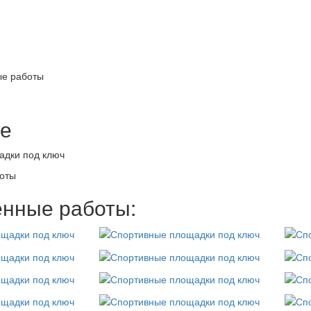
е работы
е
адки под ключ
оты
нные работы: