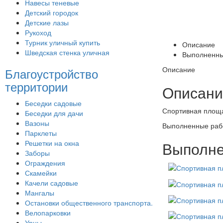
Навесы теневые
Детский городок
Детские лазы
Рукоход
Турник уличный купить
Описание
Шведская стенка уличная
Выполненны
Описание
Благоустройство
территории
Описани
Беседки садовые
Спортивная площа
Беседки для дачи
Вазоны
Выполненные раб
Парклеты
Решетки на окна
Выполне
Заборы
Ограждения
Скамейки
Качели садовые
Мангалы
Остановки общественного транспорта.
Велопарковки
Урны