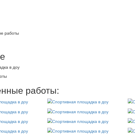
е работы
е
дка в доу
оты
нные работы: