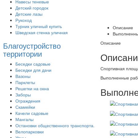
Навесы теневые
Детский городок
Детские лазы
Рукоход
Турник уличный купить
Описание
Шведская стенка уличная
Выполненны
Описание
Благоустройство
территории
Описани
Беседки садовые
Спортивная площ
Беседки для дачи
Вазоны
Выполненные раб
Парклеты
Решетки на окна
Выполне
Заборы
Ограждения
Скамейки
Качели садовые
Мангалы
Остановки общественного транспорта.
Велопарковки
Урны