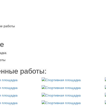
е работы
е
адка
оты
нные работы: