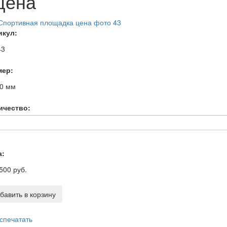
цена
икул:
43
мер:
20
мм
ичество:
а:
500 руб.
бавить в корзину
спечатать