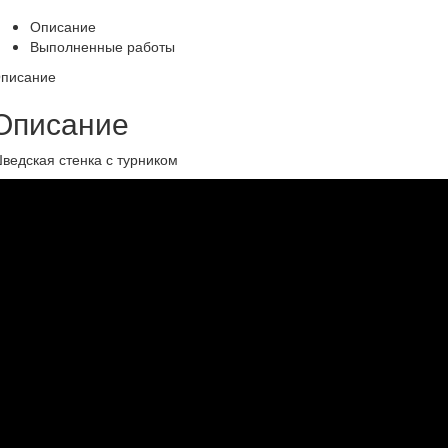
Описание
Выполненные работы
писание
Описание
ведская стенка с турником