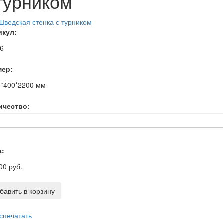
турником
икул:
26
мер:
0*400*2200
мм
ичество:
а:
00 руб.
бавить в корзину
спечатать