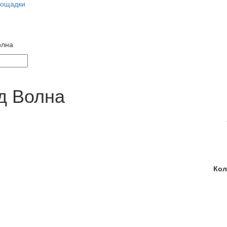
лощадки
олна
д Волна
Кол