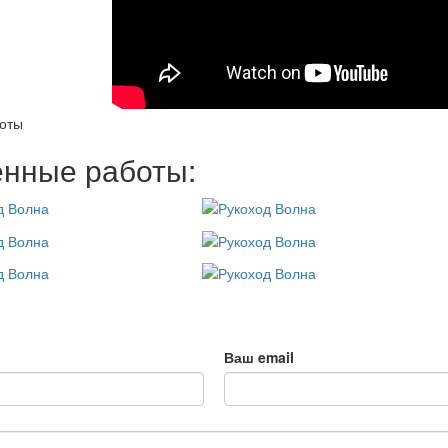
оты
нные работы:
Ваш email