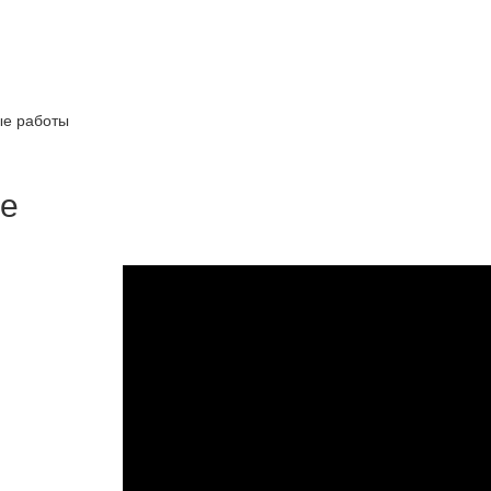
е работы
е