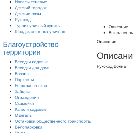
Навесы теневые
Детский городок
Детские лазы
Рукоход
Турник уличный купить
Описание
Шведская стенка уличная
Выполненны
Описание
Благоустройство
территории
Описани
Беседки садовые
Рукоход Волна
Беседки для дачи
Вазоны
Парклеты
Решетки на окна
Заборы
Ограждения
Скамейки
Качели садовые
Мангалы
Остановки общественного транспорта.
Велопарковки
Урны