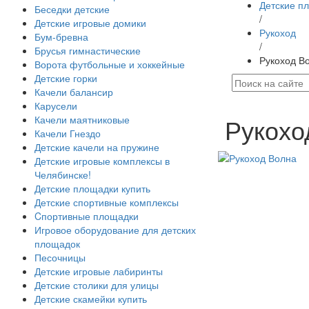
Детские п
Беседки детские
/
Детские игровые домики
Рукоход
Бум-бревна
/
Брусья гимнастические
Рукоход В
Ворота футбольные и хоккейные
Детские горки
Качели балансир
Карусели
Рукохо
Качели маятниковые
Качели Гнездо
Детские качели на пружине
Детские игровые комплексы в
Челябинске!
Детские площадки купить
Детские спортивные комплексы
Cпортивные площадки
Игровое оборудование для детских
площадок
Песочницы
Детские игровые лабиринты
Детские столики для улицы
Детские скамейки купить