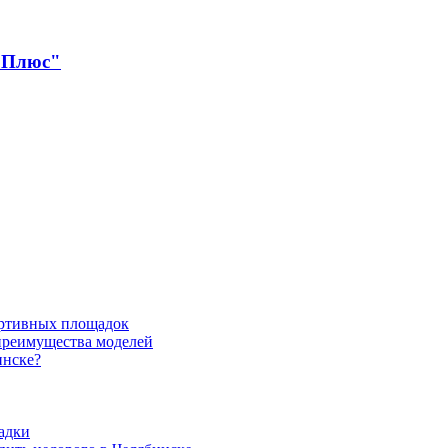
 Плюс"
ортивных площадок
 преимущества моделей
инске?
адки