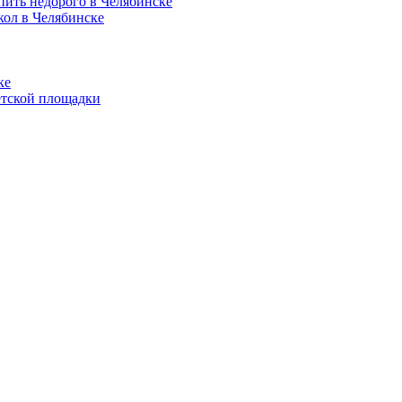
пить недорого в Челябинске
кол в Челябинске
ке
етской площадки