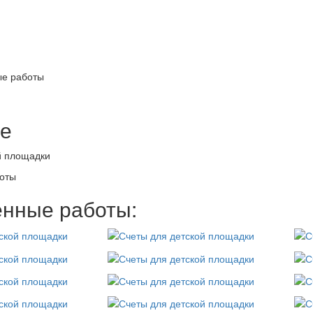
е работы
е
й площадки
оты
нные работы: