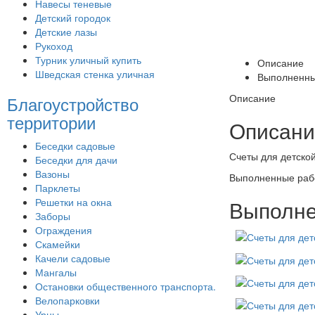
Навесы теневые
Детский городок
Детские лазы
Рукоход
Турник уличный купить
Описание
Шведская стенка уличная
Выполненны
Описание
Благоустройство
территории
Описани
Беседки садовые
Счеты для детско
Беседки для дачи
Вазоны
Выполненные раб
Парклеты
Решетки на окна
Выполне
Заборы
Ограждения
Скамейки
Качели садовые
Мангалы
Остановки общественного транспорта.
Велопарковки
Урны