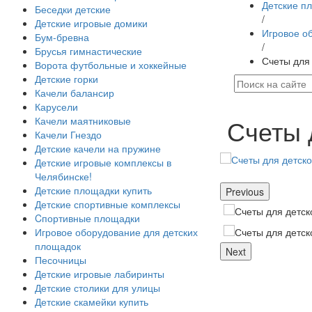
Детские п
Беседки детские
/
Детские игровые домики
Игровое о
Бум-бревна
/
Брусья гимнастические
Счеты для
Ворота футбольные и хоккейные
Детские горки
Качели балансир
Карусели
Счеты 
Качели маятниковые
Качели Гнездо
Детские качели на пружине
Детские игровые комплексы в
Челябинске!
Детские площадки купить
Previous
Детские спортивные комплексы
Cпортивные площадки
Игровое оборудование для детских
площадок
Next
Песочницы
Детские игровые лабиринты
Детские столики для улицы
Детские скамейки купить