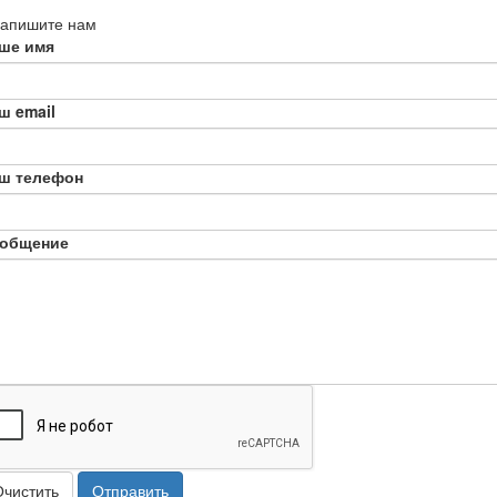
апишите нам
ше имя
ш email
ш телефон
общение
Очистить
Отправить