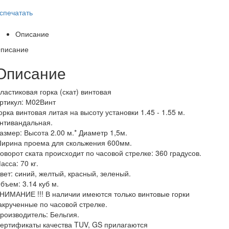
спечатать
Описание
писание
Описание
ластиковая горка (скат) винтовая
ртикул: М02Винт
орка винтовая литая на высоту установки 1.45 - 1.55 м.
нтивандальная.
азмер: Высота 2.00 м.* Диаметр 1,5м.
ирина проема для скольжения 600мм.
оворот ската происходит по часовой стрелке: 360 градусов.
асса: 70 кг.
вет: синий, желтый, красный, зеленый.
бъем: 3.14 куб м.
НИМАНИЕ !!! В наличии имеются только винтовые горки
акрученные по часовой стрелке.
роизводитель: Бельгия.
ертификаты качества TUV, GS прилагаются