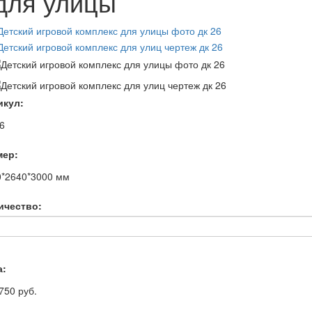
для улицы
икул:
6
мер:
0*2640*3000
мм
ичество:
а:
750 руб.