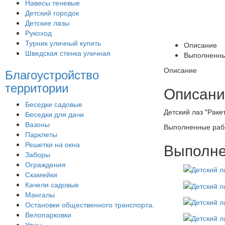
Навесы теневые
Детский городок
Детские лазы
Рукоход
Турник уличный купить
Описание
Шведская стенка уличная
Выполненны
Описание
Благоустройство
территории
Описани
Беседки садовые
Детский лаз "Раке
Беседки для дачи
Вазоны
Выполненные раб
Парклеты
Решетки на окна
Выполне
Заборы
Ограждения
Скамейки
Качели садовые
Мангалы
Остановки общественного транспорта.
Велопарковки
Урны