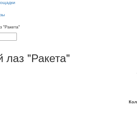
лощадки
азы
з "Ракета"
й лаз "Ракета"
Кол