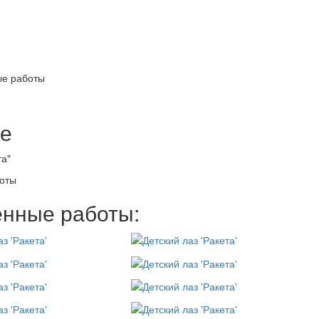
е работы
е
та"
оты
нные работы: