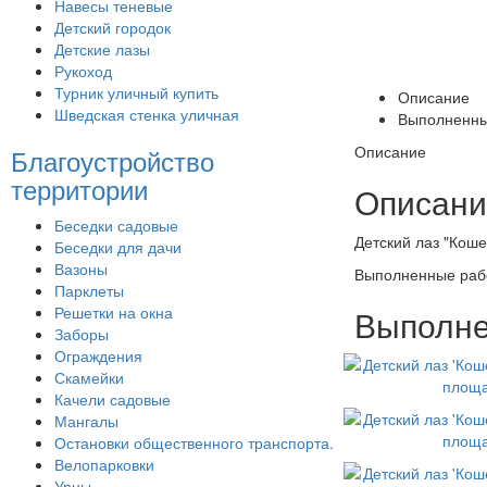
Навесы теневые
Детский городок
Детские лазы
Рукоход
Турник уличный купить
Описание
Шведская стенка уличная
Выполненны
Описание
Благоустройство
территории
Описани
Беседки садовые
Детский лаз "Коше
Беседки для дачи
Вазоны
Выполненные раб
Парклеты
Решетки на окна
Выполне
Заборы
Ограждения
Скамейки
Качели садовые
Мангалы
Остановки общественного транспорта.
Велопарковки
Урны