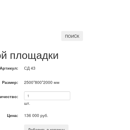
ПОИCК
ой площадки
Артикул:
СД 43
Размер:
2500*800*2000
мм
ичество:
шт.
Цена:
136 000 руб.
Добавить в корзину