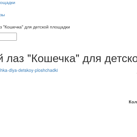
лощадки
азы
з "Кошечка" для детской площадки
й лаз "Кошечка" для детск
Кол