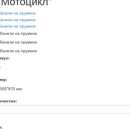
"Мотоцикл"
икул:
2
мер:
*355*970
мм
ичество:
а: