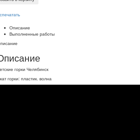
спечатать
Описание
Выполненные работы
писание
Описание
етские горки Челябинск
кат горки: пластик. волна