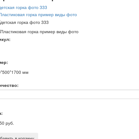
икул:
мер:
0*500*1700
мм
ичество:
а:
50 руб.
бавить в корзину