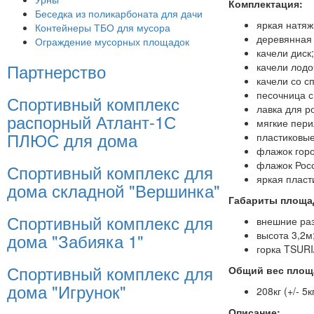
Комплектация:
Беседка из поликарбоната для дачи
яркая натяж
Контейнеры ТБО для мусора
деревянная 
Ограждение мусорных площадок
качели диск;
Партнерство
качели лодо
качели со сп
песочница с
Спортивный комплекс
лавка для р
распорный Атлант-1С
мягкие пери
ПЛЮС для дома
пластиковые
флажок гор
флажок Рос
Спортивный комплекс для
яркая пласт
дома складной "Вершинка"
Габариты площа
Спортивный комплекс для
внешние раз
высота 3,2м
дома "Забияка 1"
горка TSURI
Спортивный комплекс для
Общий вес площ
дома "Игрунок"
208кг (+/- 5к
Описание: