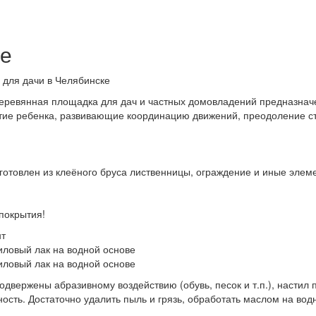
е
 для дачи в Челябинске
деревянная площадка для дач и частных домовладений предназначе
тие ребенка, развивающие координацию движений, преодоление стра
готовлен из клеёного бруса лиственницы, ограждение и иные элем
покрытия!
нт
риловый лак на водной основе
риловый лак на водной основе
одвержены абразивному воздействию (обувь, песок и т.п.), настил 
ость. Достаточно удалить пыль и грязь, обработать маслом на вод