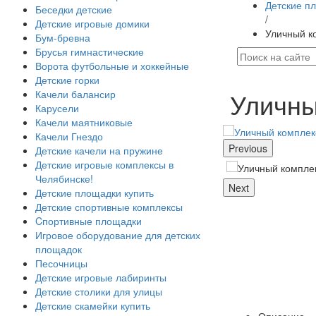
Детские п
Беседки детские
/
Детские игровые домики
Уличный к
Бум-бревна
Брусья гимнастические
Ворота футбольные и хоккейные
Детские горки
Уличны
Качели балансир
Карусели
Качели маятниковые
Качели Гнездо
Previous
Детские качели на пружине
Детские игровые комплексы в
Челябинске!
Next
Детские площадки купить
Детские спортивные комплексы
Cпортивные площадки
Игровое оборудование для детских
площадок
Песочницы
Детские игровые лабиринты
Детские столики для улицы
Детские скамейки купить
Описание