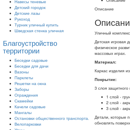
Навесы теневые
Детский городок
Описание
Детские лазы
Рукоход
Описани
Турник уличный купить
Шведская стенка уличная
Уличный комплекс
Благоустройство
Детская игровая 
физическое разви
территории
массовых играх.
Беседки садовые
Материал:
Беседки для дачи
Каркас изделия из
Вазоны
Парклеты
Покрытие:
Решетки на окна
3 слоя защитного 
Заборы
Ограждения
1 слой - гру
Скамейки
2 слой - ак
Качели садовые
3 слой - ак
Мангалы
Детали, которые п
Остановки общественного транспорта.
обновлять поверхн
Велопарковки
Урны