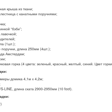
ная крыша из ткани;
лестница с канатными поручнями;
чка;
инкой “бэби”;
 лавочкой;
одителей;
ла (1шт.);
 поручни, длина 250мм (4шт.);
ода Амстердам;
сии;
иковая горка (4 цвета: зеленый, красный, желтый, синий. Цвет гор
дки:
меры домика 4,1м х 4,2м;
;
/S-LINE, длина ската 2900-2950мм (10 foot).
адки:
г)