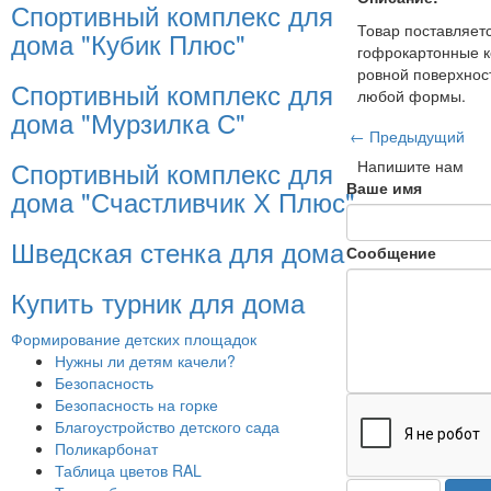
Спортивный комплекс для
Товар поставляетс
дома "Кубик Плюс"
гофрокартонные ко
ровной поверхнос
Спортивный комплекс для
любой формы.
дома "Мурзилка С"
← Предыдущий
Спортивный комплекс для
Напишите нам
Ваше имя
дома "Счастливчик Х Плюс"
Шведская стенка для дома
Сообщение
Купить турник для дома
Формирование детских площадок
Нужны ли детям качели?
Безопасность
Безопасность на горке
Благоустройство детского сада
Поликарбонат
Таблица цветов RAL