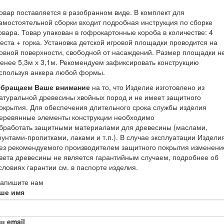
овар поставляется в разобранном виде. В комплект для
амостоятельной сборки входит подробная инструкция по сборке
овара. Товар упакован в гофрокартонные короба в количестве: 4
еста + горка. Установка детской игровой площадки проводится на
овной поверхности, свободной от насаждений. Размер площадки н
енее 5,3м х 3,1м. Рекомендуем зафиксировать конструкцию
спользуя анкера любой формы.
бращаем Ваше внимание
на то, что Изделие изготовлено из
атуральной древесины хвойных пород и не имеет защитного
окрытия. Для обеспечения длительного срока службы изделия
еревянные элементы конструкции необходимо
бработать защитными материалами для древесины (маслами,
рунтами-пропитками, лаками и т.п.). В случае эксплуатации Издели
ез рекомендуемого производителем защитного покрытия изменени
вета древесины не является гарантийным случаем, подробнее об
словиях гарантии см. в паспорте изделия.
апишите нам
ше имя
ш email