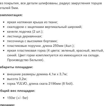
ез покрытия, все детали шлифованы, радиус закругления торцов
еталей 5мм.
омплектация:
яркая натяжная крыша из ткани;
скалодром с зацепками вертикальный широкий;
качели лодочка (2 шт.);
лестница деревянная;
песочница с высокими бортами;
пластиковые поручни, длина 250мм (4шт.);
яркая пластиковая горка (4 цвета: зеленый, красный, желтый,
синий. Цвет горки комплектуется из имеющихся на складе.
Производство Бельгия).
абариты площадки:
внешние размеры домика 4,1м х 3,7м;
высота 3,2м;
горка YULVO, длина ската 2196мм (8 foot).
бщий вес площадки:
150кг (+/- 5кг)
писание: