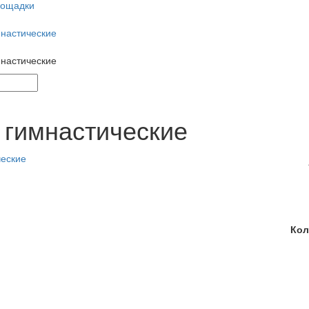
лощадки
мнастические
мнастические
 гимнастические
Кол