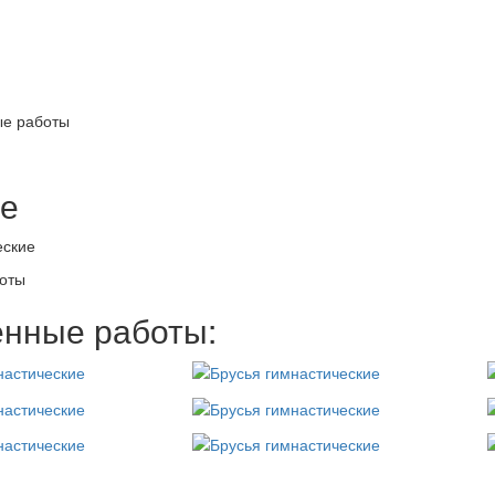
е работы
е
еские
оты
нные работы: