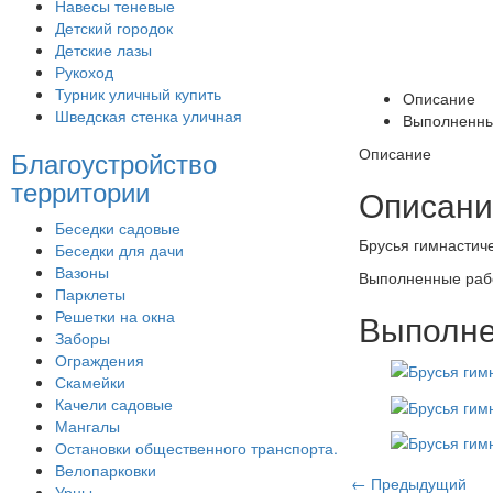
Навесы теневые
Детский городок
Детские лазы
Рукоход
Турник уличный купить
Описание
Шведская стенка уличная
Выполненны
Описание
Благоустройство
территории
Описани
Беседки садовые
Брусья гимнастич
Беседки для дачи
Вазоны
Выполненные раб
Парклеты
Решетки на окна
Выполне
Заборы
Ограждения
Скамейки
Качели садовые
Мангалы
Остановки общественного транспорта.
Велопарковки
← Предыдущий
Урны