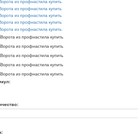
икул:
ичество:
а: