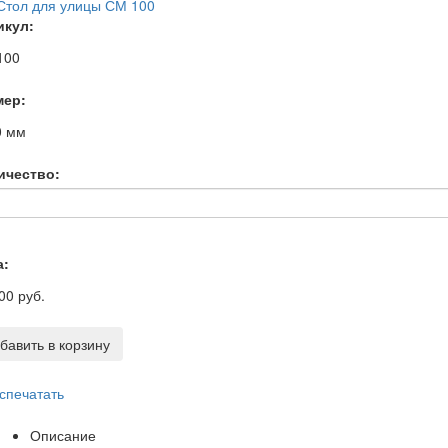
икул:
100
мер:
0
мм
ичество:
а:
00 руб.
бавить в корзину
спечатать
Описание