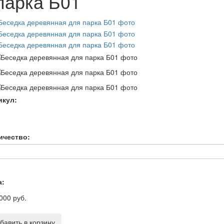
парка Б01
икул:
ичество:
а:
000 руб.
бавить в корзину