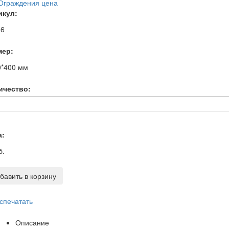
икул:
16
мер:
0*400
мм
ичество:
а:
б.
бавить в корзину
спечатать
Описание