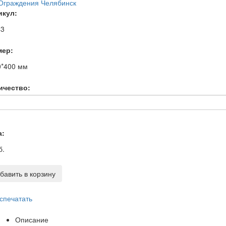
икул:
43
мер:
0*400
мм
ичество:
а:
б.
бавить в корзину
спечатать
Описание