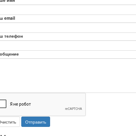
ше имя
ш email
ш телефон
общение
Очистить
Отправить