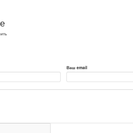
е
пить
Ваш email