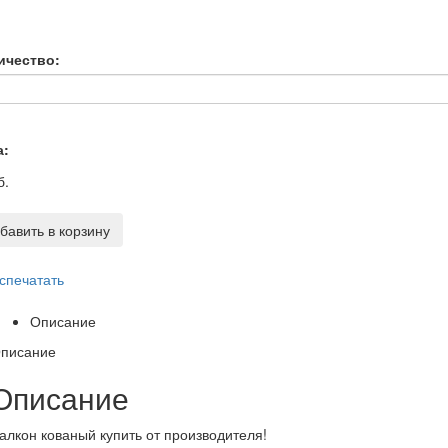
ичество:
а:
б.
бавить в корзину
спечатать
Описание
писание
Описание
алкон кованый купить от производителя!