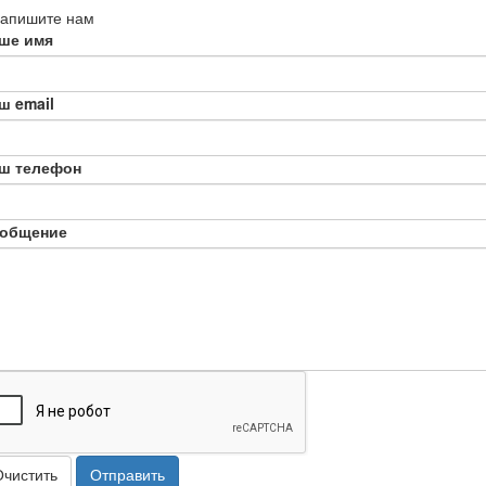
апишите нам
ше имя
ш email
ш телефон
общение
Очистить
Отправить