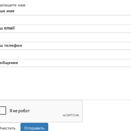
апишите нам
ше имя
ш email
ш телефон
общение
Очистить
Отправить