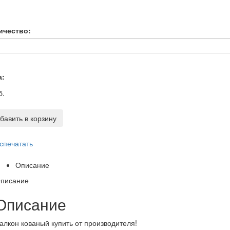
ичество:
а:
б.
бавить в корзину
спечатать
Описание
писание
Описание
алкон кованый купить от производителя!