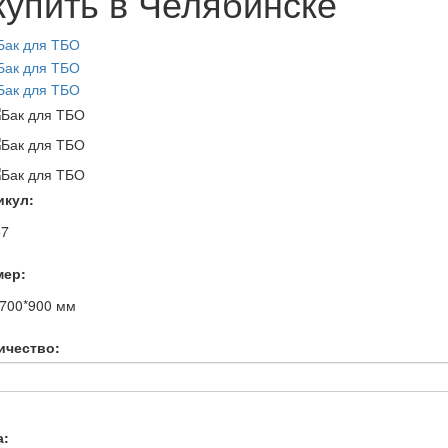
купить в Челябинске
икул:
57
мер:
*700*900
мм
ичество:
а: