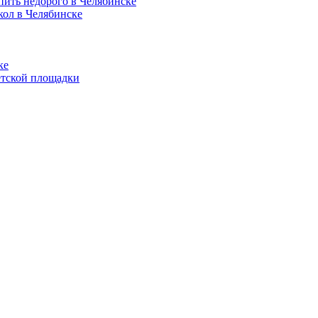
пить недорого в Челябинске
кол в Челябинске
ке
етской площадки