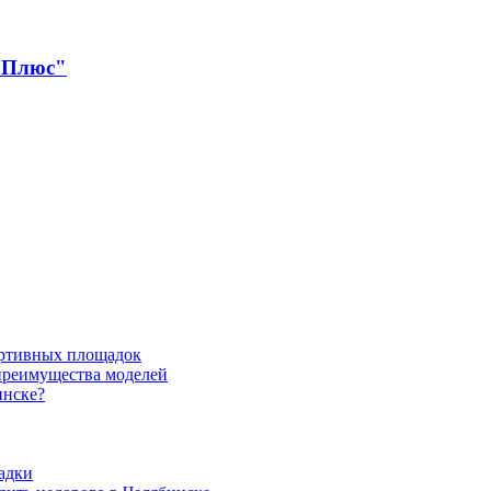
 Плюс"
ортивных площадок
 преимущества моделей
инске?
адки